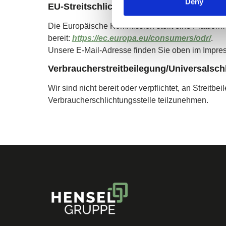
Deny
EU-Streitschlichtung
Die Europäische Kommission stellt eine Plattform 
bereit:
https://ec.europa.eu/consumers/odr/
.
Unsere E-Mail-Adresse finden Sie oben im Impre
Verbraucher­streit­beilegung/Universal­sch
Wir sind nicht bereit oder verpflichtet, an Streitbe
Verbraucherschlichtungsstelle teilzunehmen.