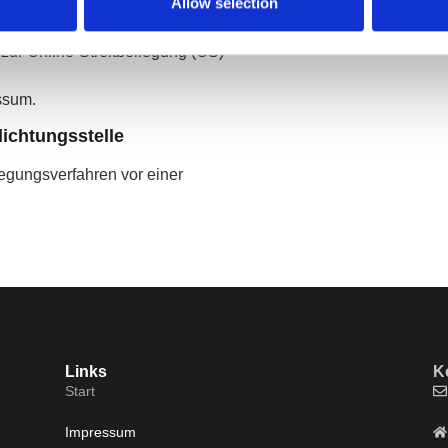
Allow selection
zur Online-Streitbeilegung (OS)
ssum.
lichtungs­stelle
ilegungsverfahren vor einer
Links
K
Start
Impressum