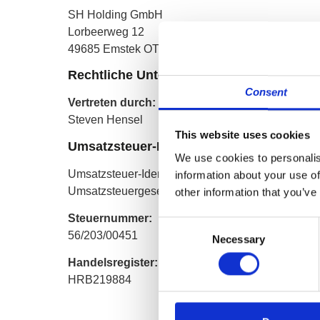
SH Holding GmbH
Lorbeerweg 12
49685 Emstek OT Höltinghausen
Rechtliche Unternehmensdaten
Consent
Vertreten durch:
Steven Hensel
This website uses cookies
Umsatzsteuer-ID
We use cookies to personalis
Umsatzsteuer-Identifikationsnummer gemäß § 27 
information about your use of
Umsatzsteuergesetz: DE364518608
other information that you’ve
Steuernummer:
Consent
56/203/00451
Necessary
Selection
Handelsregister:
HRB219884